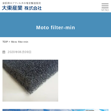
Moto filter-min
TOP
>
Moto filter-min
2020年06月09日